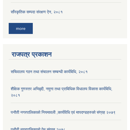
साँस्कृतिक सम्पदा संरक्षण ऐन, २०८१
more
राजपत्र प्रकाशन
सचिवालय गठन तथा संचालन सम्बन्धी कार्यबिधि, २०८१
शैक्षिक गुणस्तर अभिबृद्दी, नमुना तथा प्राबिधिक विधालय विकास कार्यबिधि,
२०८१
पनौती नगरपालिकाको नियमावली ,कार्यविधि एवं मापदण्डहरुको संग्रह २०७९
पनौती नगरपालिकाको ऐन संग्रह २०७८