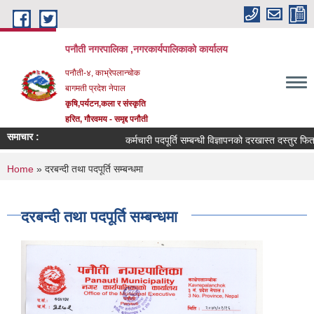
Skip to main content
पनौती नगरपालिका ,नगरकार्यपालिकाको कार्यालय
पनौती-४, काभ्रेपलान्चोक
बागमती प्रदेश नेपाल
कृषि,पर्यटन,कला र संस्कृति
हरित, गौरवमय - समृद्द पनौती
समाचार :
कर्मचारी पदपूर्ति सम्बन्धी विज्ञापनको दरखास्त दस्तुर फिर्ता गर
You are here
Home
» दरबन्दी तथा पदपूर्ति सम्बन्धमा
दरबन्दी तथा पदपूर्ति सम्बन्धमा