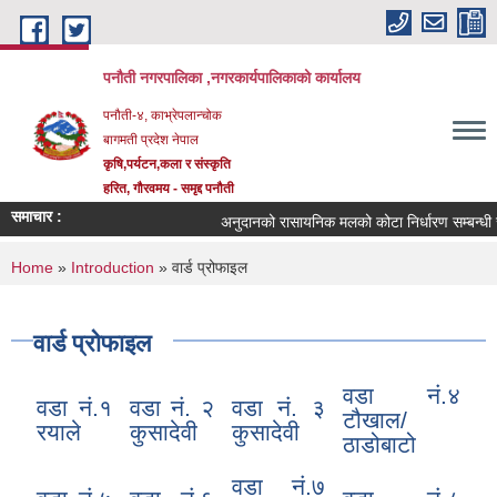
Skip to main content
पनौती नगरपालिका ,नगरकार्यपालिकाको कार्यालय
पनौती-४, काभ्रेपलान्चोक
बागमती प्रदेश नेपाल
कृषि,पर्यटन,कला र संस्कृति
हरित, गौरवमय - समृद्द पनौती
समाचार :
अनुदानको रासायनिक मलको कोटा निर्धारण सम्बन्धी स
You are here
Home
»
Introduction
» वार्ड प्रोफाइल
वार्ड प्रोफाइल
वडा नं.४
वडा न‌ं.१
वडा नं. २
वडा न‌ं. ३
टौखाल/
रयाले
कुसादेवी
कुसादेवी
ठाडोबाटो
वडा नं.७