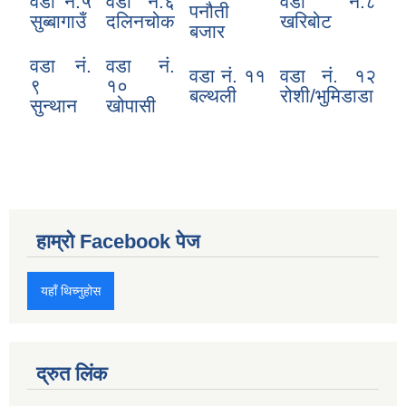
वडा नं.५
वडा नं.६
वडा नं.८
पनौती
सुब्बागाउँ
दलिनचोक
खरिबोट
बजार
वडा नं.
वडा नं.
वडा नं. ११
वडा नं. १२
९
१०
बल्थली
रोशी/भुमिडाडा
सुन्थान
खोपासी
हाम्रो Facebook पेज
यहाँ थिच्नुहोस
द्रुत लिंक