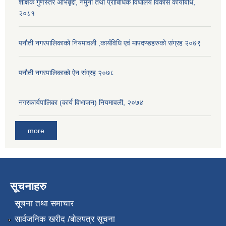
शैक्षिक गुणस्तर अभिबृद्दी, नमुना तथा प्राबिधिक विधालय विकास कार्यबिधि,
२०८१
पनौती नगरपालिकाको नियमावली ,कार्यविधि एवं मापदण्डहरुको संग्रह २०७९
पनौती नगरपालिकाको ऐन संग्रह २०७८
नगरकार्यपालिका (कार्य विभाजन) नियमावली, २०७४
more
सूचनाहरु
सूचना तथा समाचार
सार्वजनिक खरीद /बोलपत्र सूचना