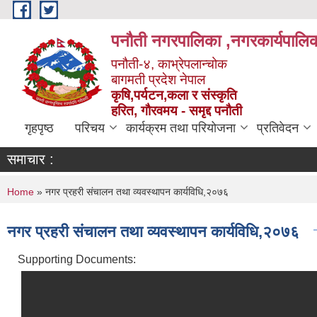
Skip to main content
पनौती नगरपालिका ,नगरकार्यपालिक
पनौती-४, काभ्रेपलान्चोक
बागमती प्रदेश नेपाल
कृषि,पर्यटन,कला र संस्कृति
हरित, गौरवमय - समृद्द पनौती
गृहपृष्ठ
परिचय
कार्यक्रम तथा परियोजना
प्रतिवेदन
समाचार :
You are here
Home
» नगर प्रहरी संचालन तथा व्यवस्थापन कार्यविधि,२०७६
नगर प्रहरी संचालन तथा व्यवस्थापन कार्यविधि,२०७६
Supporting Documents: