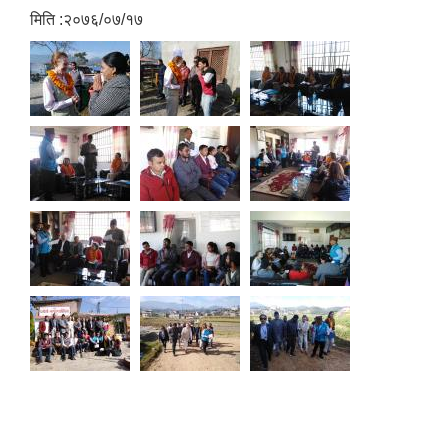
मिति :२०७६/०७/१७