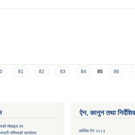
0
81
82
83
84
85
86
क
ऐन, कानुन तथा निर्देशि
काको मोबाइल एप
आर्थिक ऐन २०८३
ा मन्त्री परिषदको कार्यालय