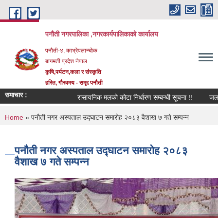
Skip to main content
पनौती नगरपालिका ,नगरकार्यपालिकाको कार्यालय
पनौती-४, काभ्रेपलान्चोक
बागमती प्रदेश नेपाल
कृषि,पर्यटन,कला र संस्कृति
हरित, गौरवमय - समृद्द पनौती
समाचार :
रासायनिक मलको कोटा निर्धारण सम्बन्धी सूचना !!
जलश्रोत उपयो
You are here
Home
» पनौती नगर अस्पताल उद्घाटन समारोह २०८३ वैशाख ७ गते सम्पन्न
पनौती नगर अस्पताल उद्घाटन समारोह २०८३
वैशाख ७ गते सम्पन्न