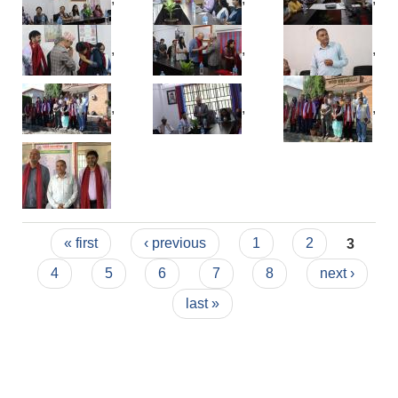
,
,
,
,
,
,
Pages
« first
‹ previous
1
2
3
4
5
6
7
8
next ›
last »