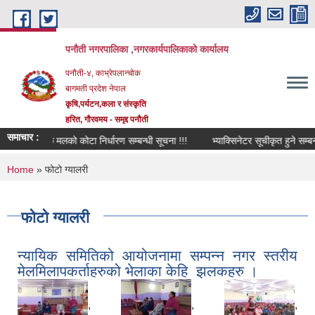
Skip to main content
पनौती नगरपालिका ,नगरकार्यपालिकाको कार्यालय
पनौती-४, काभ्रेपलान्चोक
बागमती प्रदेश नेपाल
कृषि,पर्यटन,कला र संस्कृति
हरित, गौरवमय - समृद्द पनौती
समाचार :
ासायनिक मलको कोटा निर्धारण सम्बन्धी सूचना !!!
भ्याक्सिनेटर सूचीकृत हुने सम्बन्धी सू
You are here
Home
» फोटो ग्यालरी
फोटो ग्यालरी
न्यायिक समितिको आयोजनामा सम्पन्न नगर स्तरीय
मेलमिलापकर्ताहरुको भेलाका केहि झलकहरु ।
,
,
,