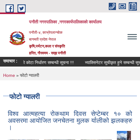
Skip to main content
पनौती नगरपालिका ,नगरकार्यपालिकाको कार्यालय
पनौती-४, काभ्रेपलान्चोक
बागमती प्रदेश नेपाल
कृषि,पर्यटन,कला र संस्कृति
हरित, गौरवमय - समृद्द पनौती
समाचार :
क मलको कोटा निर्धारण सम्बन्धी सूचना !!!
भ्याक्सिनेटर सूचीकृत हुने सम्बन्धी सूचना !!!
You are here
Home
» फोटो ग्यालरी
फोटो ग्यालरी
विश्व आत्महत्या रोकथाम दिवस सेप्टेम्बर १० को
अवसरमा आयोजित जनचेतना मुलक र्यालीको झलकहरु
।