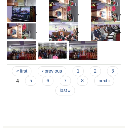
,
,
,
,
,
,
,
,
Pages
« first
‹ previous
1
2
3
4
5
6
7
8
next ›
last »